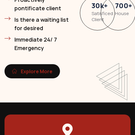
30
k
+
700
+
pontificate client
Satisficed
House
Is there a waiting list
Client
for desired
Immediate 24/ 7
Emergency
Explore More