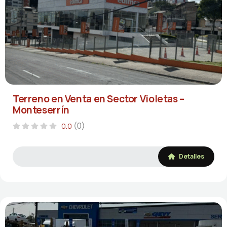
Terreno en Venta en Sector Violetas –
Monteserrín
(0)
0.0
Detalles