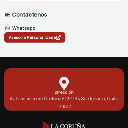
Contáctenos
Whatsapp
Asesoría Personalizada
Dirección
Av. Francisco de Orellana E12-113 y San Ignacio, Quito
170517