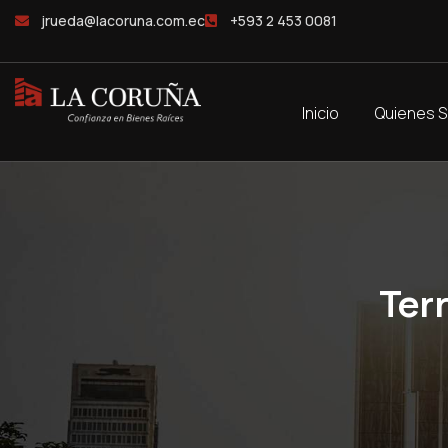
jrueda@lacoruna.com.ec
+593 2 453 0081
Inicio
Quienes 
Ter