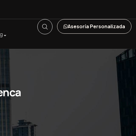
Asesoría Personalizada
og
enca