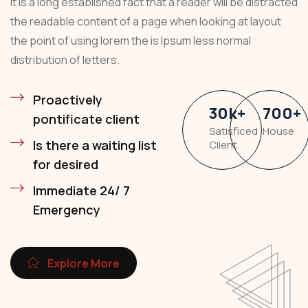
It is a long established fact that a reader will be distracted
the readable content of a page when looking at layout
the point of using lorem the is Ipsum less normal
distribution of letters.
Proactively
30
k
+
700
+
pontificate client
Satisficed
House
Is there a waiting list
Client
for desired
Immediate 24/ 7
Emergency
Explore More