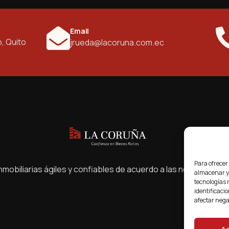
Email
o, Quito
jrueda@lacoruna.com.ec
Para ofrecer
mobiliarias ágiles y confiables de acuerdo a las necesidades
almacenar y/
tecnologías 
identificacio
afectar nega