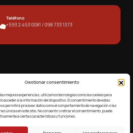
Teléfono
+593 2 453 0081 / 098 733 1373
Gestionar consentimiento
 las mejores experiencias, utilizamos tecnologías como las cookies para
 de cada uno de nuestros clientes.
o acceder a la información del dispositivo. El consentimiento de estas
nos permitirá procesar datos como el comportamiento de navegación o las
nes únicas en este sitio. No consentir o retirar el consentimiento, puede
tivamente a ciertas características y funciones.