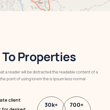
To Properties
that a reader will be distracted the readable content of a
the point of using lorem the is Ipsum less normal
ate client
30
k
+
700
+
t for desired