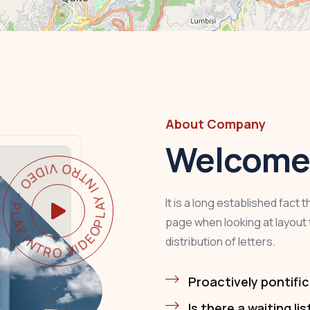
About Company
Welcome 
Y INTRO VIDEO - PLAY INTRO VIDEO -
It is a long established fact 
page when looking at layout 
distribution of letters.
Proactively pontific
Is there a waiting lis