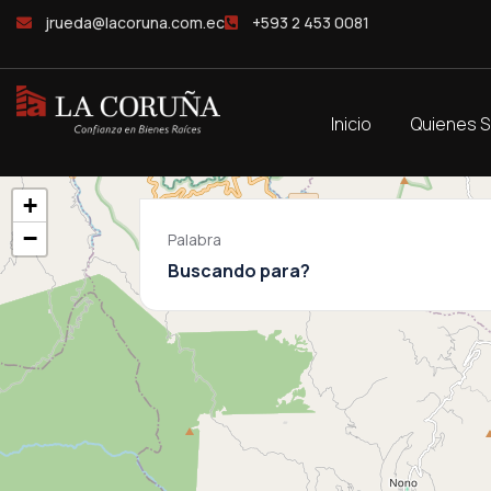
jrueda@lacoruna.com.ec
+593 2 453 0081
Inicio
Quienes 
+
−
Palabra