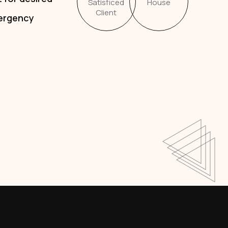
Satisficed
House
Client
ergency