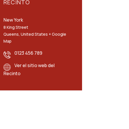
RECINTO
New York
8 King Street
Queens
,
United States
+ Google
Map
0123 456 789
Ver el sitio web del
Recinto