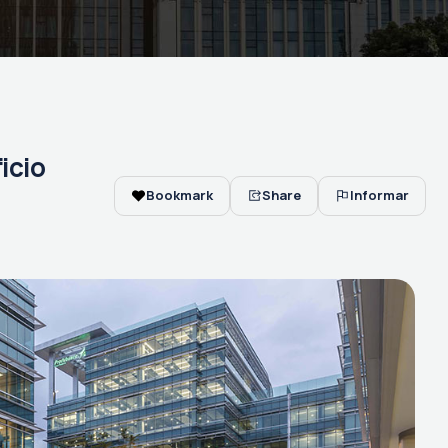
ficio
Bookmark
Share
Informar