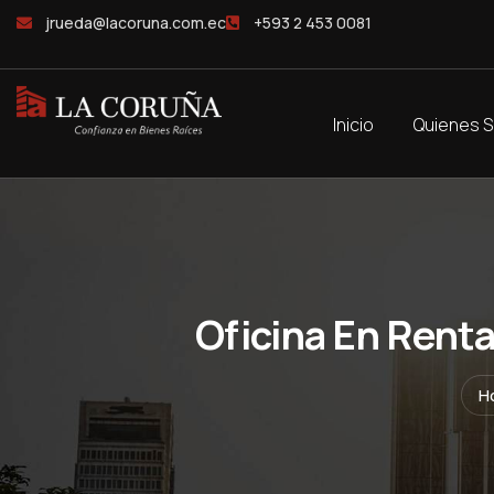
jrueda@lacoruna.com.ec
+593 2 453 0081
Inicio
Quienes 
Oficina En Renta 
H