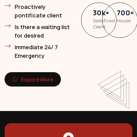
Proactively
30
k
+
700
+
pontificate client
Satisficed
House
Is there a waiting list
Client
for desired
Immediate 24/ 7
Emergency
Explore More