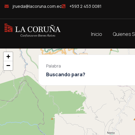
jrueda@lacoruna.com.ec
+593 2 453 0081
Inicio
Quienes 
+
−
Palabra