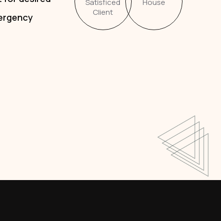
Satisficed
House
Client
ergency