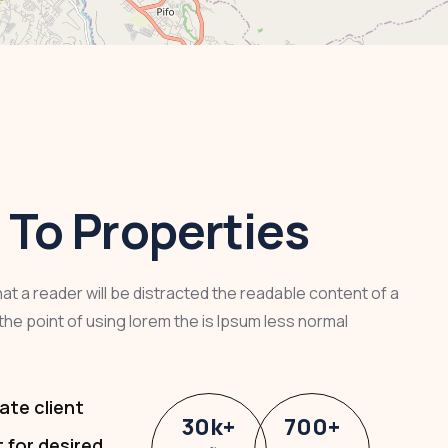
To Properties
that a reader will be distracted the readable content of a
the point of using lorem the is Ipsum less normal
ate client
30
k
+
700
+
t for desired