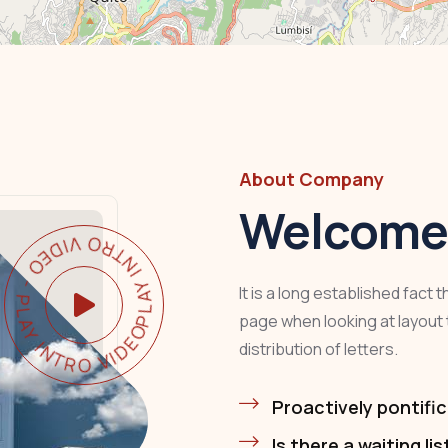
About Company
Welcome 
Y INTRO VIDEO - PLAY INTRO VIDEO -
It is a long established fact 
page when looking at layout 
distribution of letters.
Proactively pontific
Is there a waiting lis