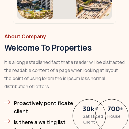
About Company
Welcome To Properties
It is a long established fact that a reader will be distracted
the readable content of a page when looking at layout
the point of using lorem the is Ipsum less normal
distribution of letters.
Proactively pontificate
30
k
+
700
+
client
Satisficed
House
Is there a waiting list
Client