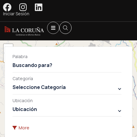
Iniciar Sesión
+
Palabra
−
Categoría
Seleccione Categoría
Renta
Renta / Venta
Ubicación
Ubicación
Venta
More